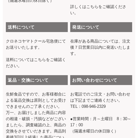
（隔週水曜日の休日除く）
詳しくは
こちら
をご確認くださ
い。
送料について
発送について
クロネコヤマトクール宅急便にて
在庫がある商品については、注文
お送りいたします。
後７日営業日以内に発送いたしま
す。
送料については
こちら
をご確認く
ださい。
返品・交換について
お問い合わせについて
生鮮食品ですので、お客様都合に
お電話でのご注文・お問い合わせ
よる返品交換は原則としてお受け
は下記までご連絡ください。
できませんのご了承ください。
TEL：098-946-2329
万一、お届けしました商品に内容
の相違・破損・汚損などがござい
●営業時間：月～土曜日 8：30～
ましたら、調査確認の上、商品の
17：00
交換をさせていだきます。商品到
（隔週水曜日の休日除く）
着後3日以上経過した商品につい