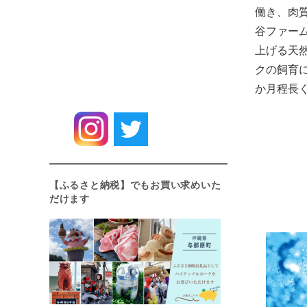
働き、肉
谷ファー
上げる天
クの飼育
か月程長
【ふるさと納税】でもお買い求めいた
だけます