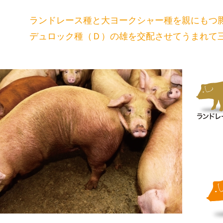
ランドレース種と大ヨークシャー種を親にもつ豚
デュロック種（Ｄ）の雄を交配させてうまれて